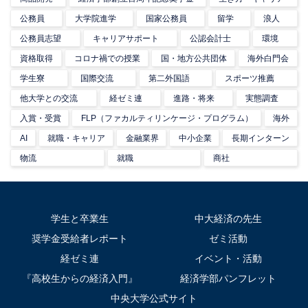
公務員
大学院進学
国家公務員
留学
浪人
公務員志望
キャリアサポート
公認会計士
環境
資格取得
コロナ禍での授業
国・地方公共団体
海外白門会
学生寮
国際交流
第二外国語
スポーツ推薦
他大学との交流
経ゼミ連
進路・将来
実態調査
入賞・受賞
FLP（ファカルティリンケージ・プログラム）
海外
AI
就職・キャリア
金融業界
中小企業
長期インターン
物流
就職
商社
学生と卒業生
中大経済の先生
奨学金受給者レポート
ゼミ活動
経ゼミ連
イベント・活動
『高校生からの経済入門』
経済学部パンフレット
中央大学公式サイト