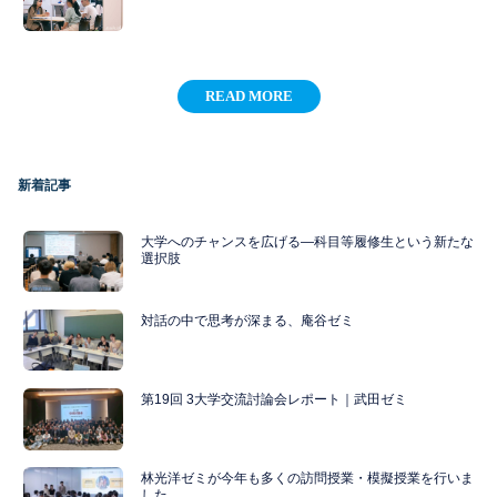
READ MORE
新着記事
大学へのチャンスを広げる―科目等履修生という新たな
選択肢
対話の中で思考が深まる、庵谷ゼミ
第19回 3大学交流討論会レポート｜武田ゼミ
林光洋ゼミが今年も多くの訪問授業・模擬授業を行いま
した