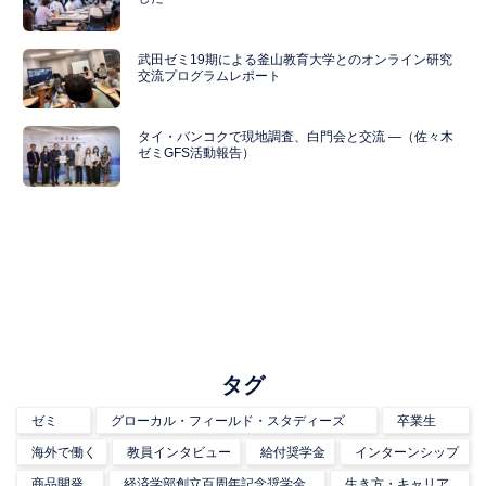
武田ゼミ19期による釜山教育大学とのオンライン研究
交流プログラムレポート
タイ・バンコクで現地調査、白門会と交流 ―（佐々木
ゼミGFS活動報告）
タグ
ゼミ
グローカル・フィールド・スタディーズ
卒業生
海外で働く
教員インタビュー
給付奨学金
インターンシップ
商品開発
経済学部創立百周年記念奨学金
生き方・キャリア