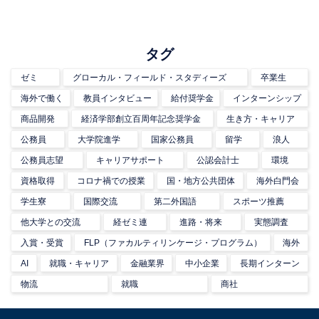
タグ
ゼミ
グローカル・フィールド・スタディーズ
卒業生
海外で働く
教員インタビュー
給付奨学金
インターンシップ
商品開発
経済学部創立百周年記念奨学金
生き方・キャリア
公務員
大学院進学
国家公務員
留学
浪人
公務員志望
キャリアサポート
公認会計士
環境
資格取得
コロナ禍での授業
国・地方公共団体
海外白門会
学生寮
国際交流
第二外国語
スポーツ推薦
他大学との交流
経ゼミ連
進路・将来
実態調査
入賞・受賞
FLP（ファカルティリンケージ・プログラム）
海外
AI
就職・キャリア
金融業界
中小企業
長期インターン
物流
就職
商社