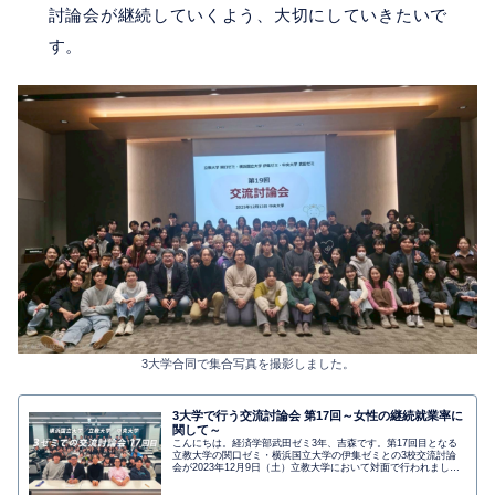
討論会が継続していくよう、大切にしていきたいで
す。
3大学合同で集合写真を撮影しました。
3大学で行う交流討論会 第17回～女性の継続就業率に
関して～
こんにちは。経済学部武田ゼミ3年、吉森です。第17回目となる
立教大学の関口ゼミ・横浜国立大学の伊集ゼミとの3校交流討論
会が2023年12月9日（土）立教大学において対面で行われまし
た。今回はその討論会の様子や内容についてレポートします。
代々...