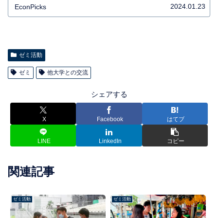
2024.01.23
EconPicks
ゼミ活動
ゼミ
他大学との交流
シェアする
X
Facebook
はてブ
LINE
LinkedIn
コピー
関連記事
ゼミ活動
ゼミ活動