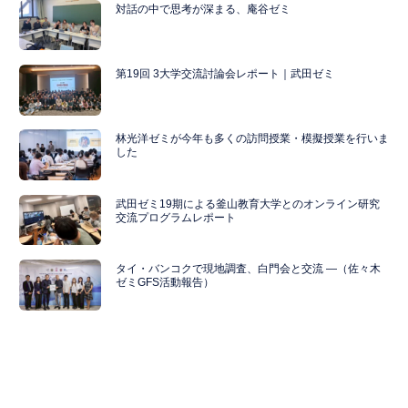
対話の中で思考が深まる、庵谷ゼミ
第19回 3大学交流討論会レポート｜武田ゼミ
林光洋ゼミが今年も多くの訪問授業・模擬授業を行いま
した
武田ゼミ19期による釜山教育大学とのオンライン研究
交流プログラムレポート
タイ・バンコクで現地調査、白門会と交流 ―（佐々木
ゼミGFS活動報告）