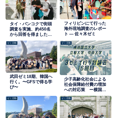
フィリピンにて行った
タイ・バンコクで街頭
海外現地調査のレポー
調査を実施、約450名
ト ― 佐々木ゼミ
から回答を得ました
ー佐々木創ゼミ
ゼミ活動
ゼミ活動
武田ゼミ18期、韓国へ
少子高齢化社会による
行く。〜GFSで得る学
社会保障給付費の増加
び〜
への対応策 ー横国・
立教との討論会
ゼミ活動
ゼミ活動