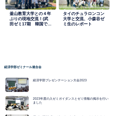
釜山教育大学との４年
タイのチュラロンコン
ぶりの現地交流！(武
大学と交流、小森谷ゼ
田ゼミ17期 韓国での
ミ生のレポート
GFS活動報告)
経済学部ゼミナール連合会
経済学部プレゼンテーション大会2023
2023年度の入ゼミガイダンスとゼミ情報の掲示を行い
ました