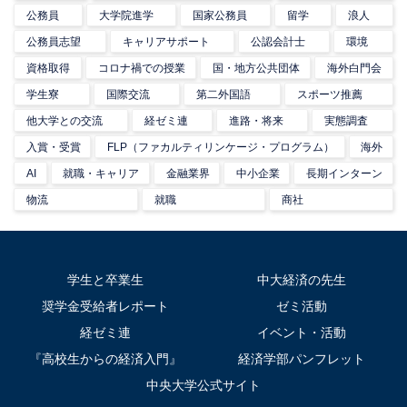
公務員
大学院進学
国家公務員
留学
浪人
公務員志望
キャリアサポート
公認会計士
環境
資格取得
コロナ禍での授業
国・地方公共団体
海外白門会
学生寮
国際交流
第二外国語
スポーツ推薦
他大学との交流
経ゼミ連
進路・将来
実態調査
入賞・受賞
FLP（ファカルティリンケージ・プログラム）
海外
AI
就職・キャリア
金融業界
中小企業
長期インターン
物流
就職
商社
学生と卒業生
中大経済の先生
奨学金受給者レポート
ゼミ活動
経ゼミ連
イベント・活動
『高校生からの経済入門』
経済学部パンフレット
中央大学公式サイト