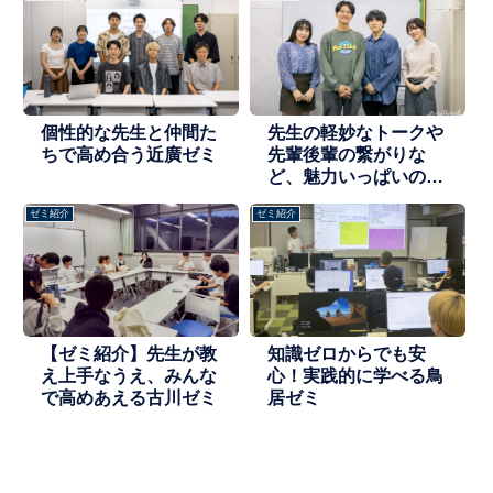
個性的な先生と仲間た
先生の軽妙なトークや
ちで高め合う近廣ゼミ
先輩後輩の繋がりな
ど、魅力いっぱいの武
田ゼミへインタビュ
ゼミ紹介
ゼミ紹介
ー。
【ゼミ紹介】先生が教
知識ゼロからでも安
え上手なうえ、みんな
心！実践的に学べる鳥
で高めあえる古川ゼミ
居ゼミ