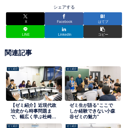
シェアする
X
Facebook
はてブ
LINE
LinkedIn
コピー
関連記事
ゼミ紹介
ゼミ紹介
【ゼミ紹介】近現代政
ゼミ生が語る“ここで
治史から時事問題ま
しか経験できない小森
で、幅広く学ぶ杜崎ゼ
谷ゼミの魅力”
ミ
ゼミ紹介
ゼミ紹介