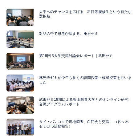
大学へのチャンスを広げる―科目等履修生という新たな
選択肢
対話の中で思考が深まる、庵谷ゼミ
第19回 3大学交流討論会レポート｜武田ゼミ
林光洋ゼミが今年も多くの訪問授業・模擬授業を行いま
した
武田ゼミ19期による釜山教育大学とのオンライン研究
交流プログラムレポート
タイ・バンコクで現地調査、白門会と交流 ―（佐々木
ゼミGFS活動報告）