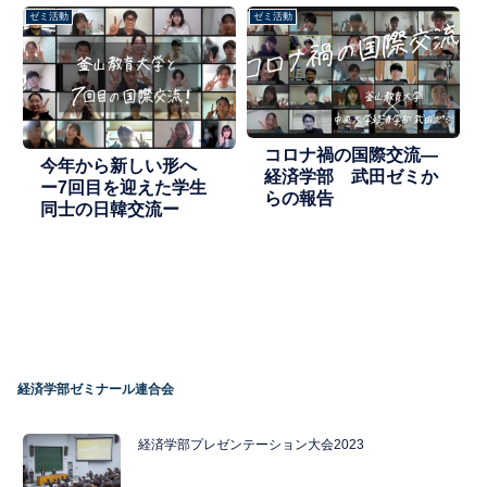
― 佐々木ゼミ
ー佐々木創ゼミ
ゼミ活動
ゼミ活動
コロナ禍の国際交流―
今年から新しい形へ
経済学部 武田ゼミか
ー7回目を迎えた学生
らの報告
同士の日韓交流ー
経済学部ゼミナール連合会
経済学部プレゼンテーション大会2023