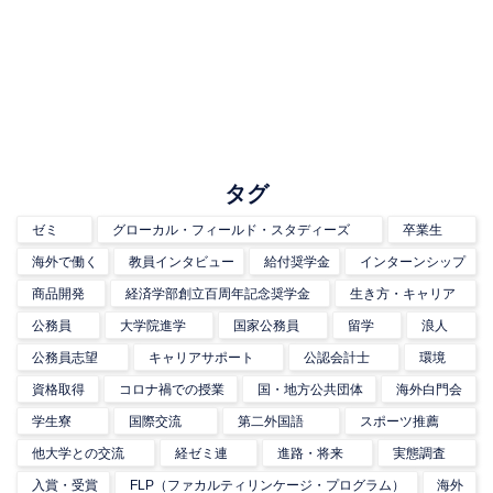
タグ
ゼミ
グローカル・フィールド・スタディーズ
卒業生
海外で働く
教員インタビュー
給付奨学金
インターンシップ
商品開発
経済学部創立百周年記念奨学金
生き方・キャリア
公務員
大学院進学
国家公務員
留学
浪人
公務員志望
キャリアサポート
公認会計士
環境
資格取得
コロナ禍での授業
国・地方公共団体
海外白門会
学生寮
国際交流
第二外国語
スポーツ推薦
他大学との交流
経ゼミ連
進路・将来
実態調査
入賞・受賞
FLP（ファカルティリンケージ・プログラム）
海外