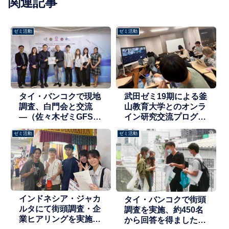
関連記事
ゼミ活動
ゼミ活動
タイ・バンコクで現地
武田ゼミ19期による釜
調査、白門会と交流
山教育大学とのオンラ
―（佐々木ゼミGFS活
イン研究交流プログラ
動報告）
ムレポート
ゼミ活動
ゼミ活動
インドネシア・ジャカ
タイ・バンコクで街頭
ルタにて街頭調査・企
調査を実施、約450名
業ヒアリングを実施
から回答を得ました