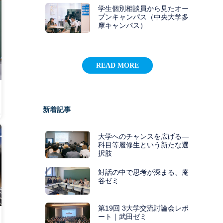
学生個別相談員から見たオー
プンキャンパス（中央大学多
摩キャンパス）
READ MORE
新着記事
9
大学へのチャンスを広げる―
科目等履修生という新たな選
択肢
対話の中で思考が深まる、庵
谷ゼミ
第19回 3大学交流討論会レポ
ート｜武田ゼミ