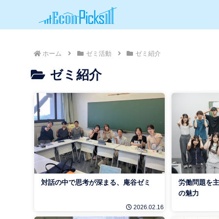
ホーム
ゼミ活動
ゼミ紹介
ゼミ紹介
対話の中で思考が深まる、庵谷ゼミ
労働問題を主
の魅力
2026.02.16