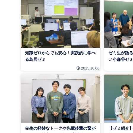
知識ゼロからでも安心！実践的に学べ
ゼミ生が語る
る鳥居ゼミ
い小森谷ゼミ
2025.10.06
先生の軽妙なトークや先輩後輩の繋が
【ゼミ紹介