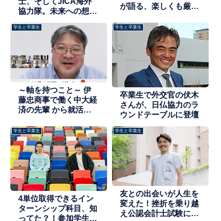
士、そしてJICA海外
が語る、楽しくも厳し
協力隊。未来への想い
い学生生活と、卒業後
を胸に突き進む卒業生
の道。
学生と卒業生
学生と卒業生
～軸を持つこと～ 伊
卒業生で外交官の伏木
藤忠商事で働く中大経
さんが、日仏協力のラ
済の先輩 から就活ア
ウンドテーブルに登壇
ドバイス
学生と卒業生
学生と卒業生
友との出会いが人生を
4単位取得できるイン
変えた！挫折を乗り越
ターンシップ科目、知
え公認会計士試験に合
ってた？！参加学生が