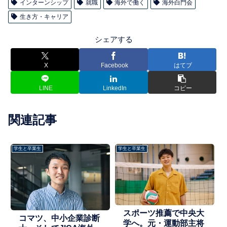
インターンシップ
就職
海外で働く
海外白門会
生き方・キャリア
シェアする
X
Facebook
はてブ
LINE
LinkedIn
コピー
関連記事
学生と卒業生
学生と卒業生
スポーツ推薦で中央大
コマツ、中小企業診断
学へ。元・運動部主将