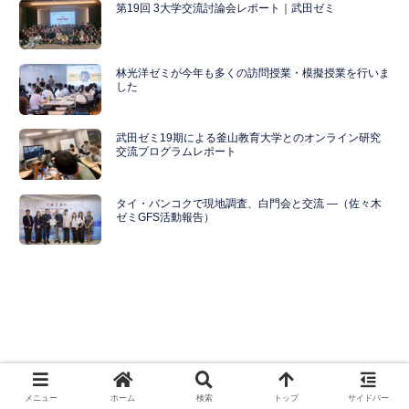
第19回 3大学交流討論会レポート｜武田ゼミ
林光洋ゼミが今年も多くの訪問授業・模擬授業を行いま
した
武田ゼミ19期による釜山教育大学とのオンライン研究
交流プログラムレポート
タイ・バンコクで現地調査、白門会と交流 ―（佐々木
ゼミGFS活動報告）
メニュー
ホーム
検索
トップ
サイドバー