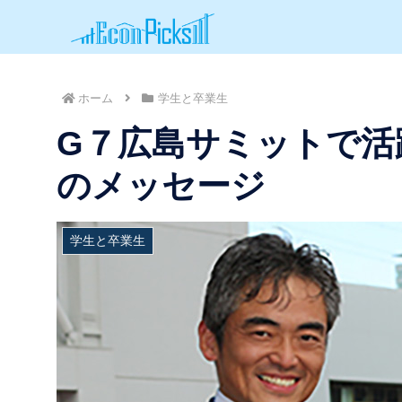
ホーム
学生と卒業生
G７広島サミットで活
のメッセージ
学生と卒業生