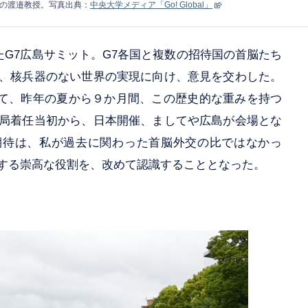
の渡邉教授。写真出典：
中央大学メディア「Go! Global」
れたG7広島サミット。G7各国と複数の招待国の首脳たち
、核兵器のない世界の実現に向け、意見を交わした。
て、昨年の夏から９か月間、この歴史的な重みを持つ
局着任当初から、日本開催、ましてや広島が会場とな
期待は、私が過去に関わった首脳外交の比ではなかっ
する崇高な役割を、改めて認識することとなった。