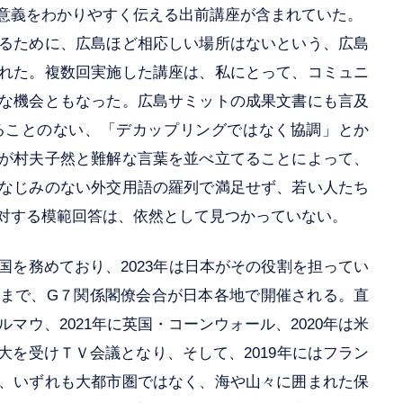
意義をわかりやすく伝える出前講座が含まれていた。
るために、広島ほど相応しい場所はないという、広島
れた。複数回実施した講座は、私にとって、コミュニ
な機会ともなった。広島サミットの成果文書にも言及
ることのない、「デカップリングではなく協調」とか
が村夫子然と難解な言葉を並べ立てることによって、
なじみのない外交用語の羅列で満足せず、若い人たち
対する模範回答は、依然として見つかっていない。
を務めており、2023年は日本がその役割を担ってい
まで、G７関係閣僚会合が日本各地で開催される。直
ルマウ、2021年に英国・コーンウォール、2020年は米
を受けＴＶ会議となり、そして、2019年にはフラン
、いずれも大都市圏ではなく、海や山々に囲まれた保