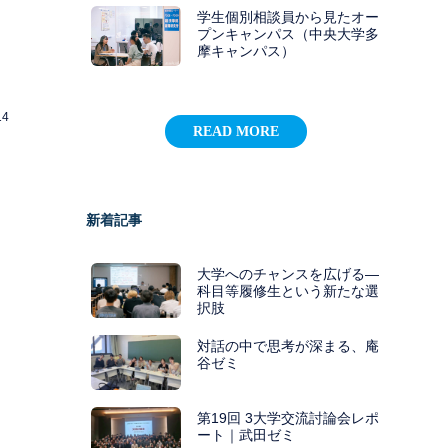
学生個別相談員から見たオー
プンキャンパス（中央大学多
摩キャンパス）
14
READ MORE
新着記事
大学へのチャンスを広げる―
科目等履修生という新たな選
択肢
対話の中で思考が深まる、庵
谷ゼミ
第19回 3大学交流討論会レポ
ート｜武田ゼミ