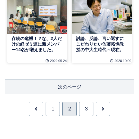
存続の危機！？な、2人だ
討論、反論、言い返すに
けの経ゼミ連に新メンバ
こだわりたい佐藤拓也教
ー14名が増えました。
授の中大生時代～現在。
2022.05.24
2020.10.09
次のページ
前
次
1
2
3
へ
へ