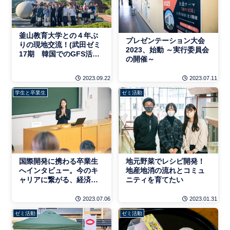
釜山教育大学との４年ぶ
プレゼンテーション大会
りの現地交流！(武田ゼミ
2023、始動 ～実行委員会
17期 韓国でのGFS活動
の開催～
報告)
2023.09.22
2023.07.11
学生と卒業生
ゼミ活動
国際開発に携わる卒業生
地元野菜でレシピ開発！
へインタビュー。今のキ
地産地消の流れとコミュ
ャリアに繋がる、経済学
ニティを育てたい
部の学び
2023.07.06
2023.01.31
ゼミ活動
ゼミ活動