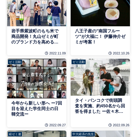
岩手県紫波町のもち米で
八王子産の”南国フルー
商品開発！丸山ゼミが町
ツ”が大福に！ 伊藤伸介ゼ
のブランド力を高める挑
ミが考案！
戦
2022.11.09
2022.10.26
ゼミ活動
ゼミ活動
タイ・バンコクで街頭調
今年から新しい形へ ー7回
査を実施、約450名から回
目を迎えた学生同士の日
答を得ました ー佐々木創
韓交流ー
ゼミ
2022.09.27
2022.09.26
経ゼミ連
中大経済の先生