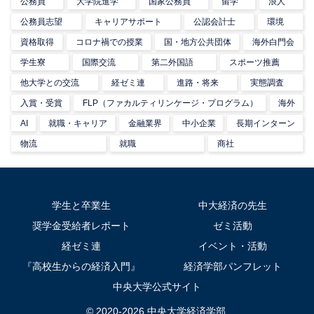
公務員
大学院進学
国家公務員
留学
浪人
公務員志望
キャリアサポート
公認会計士
環境
資格取得
コロナ禍での授業
国・地方公共団体
海外白門会
学生寮
国際交流
第二外国語
スポーツ推薦
他大学との交流
経ゼミ連
進路・将来
実態調査
入賞・受賞
FLP（ファカルティリンケージ・プログラム）
海外
AI
就職・キャリア
金融業界
中小企業
長期インターン
物流
就職
商社
学生と卒業生
中大経済の先生
奨学金受給者レポート
ゼミ活動
経ゼミ連
イベント・活動
『高校生からの経済入門』
経済学部パンフレット
中央大学公式サイト
© 2020-2026 中央大学経済学部.