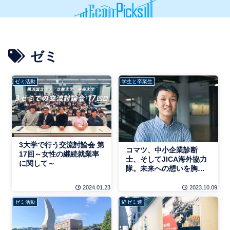
ゼミ
ゼミ活動
学生と卒業生
3大学で行う交流討論会 第
コマツ、中小企業診断
17回～女性の継続就業率
士、そしてJICA海外協力
に関して～
隊。未来への想いを胸に
突き進む卒業生
2024.01.23
2023.10.09
ゼミ活動
経ゼミ連